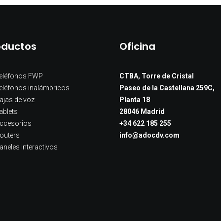
oductos
Oficina
eléfonos FWP
CTBA, Torre de Cristal
eléfonos inalámbricos
Paseo de la Castellana 259C,
ajas de voz
Planta 18
ablets
28046 Madrid
ccesorios
+34 622 185 255
outers
info@adocdv.com
aneles interactivos