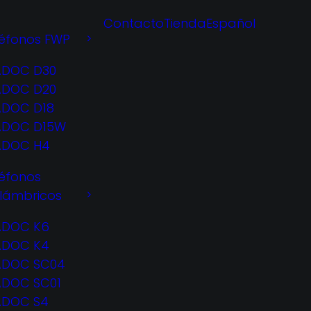
Contacto
Tienda
Español
léfonos FWP
ADOC D30
ADOC D20
ADOC D18
ADOC D15W
ADOC H4
léfonos
alámbricos
ADOC K6
ADOC K4
ADOC SC04
ADOC SC01
ADOC S4