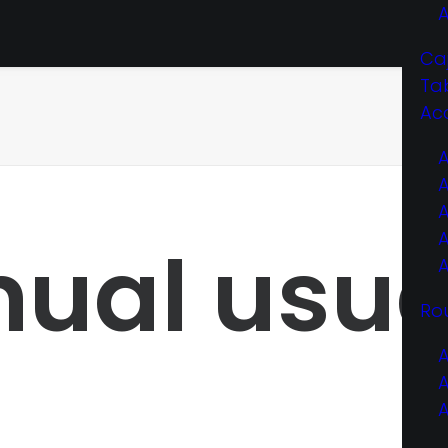
Ca
Ta
Ac
ual usua
Ro