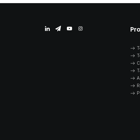
Pr
T
T
C
T
A
R
P