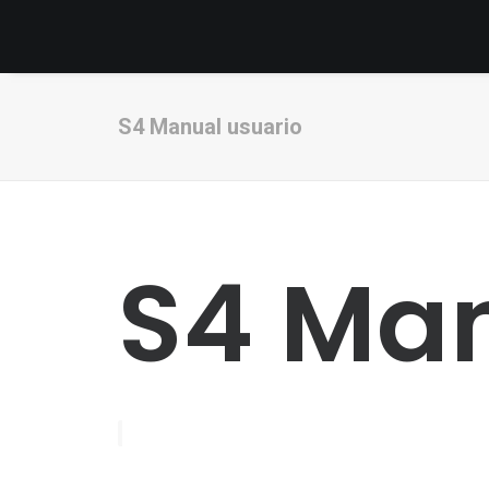
S4 Manual usuario
S4 Man