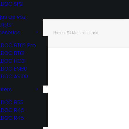
ADOC SP2
jas de voz
blets
cesorios
Home
S4 Manual usuario
ADOC BT02 Pro
ADOC BT01
ADOC HC01
ADOC EM80
rio
ADOC AS100
uters
ADOC R55
ADOC R46
ADOC R45