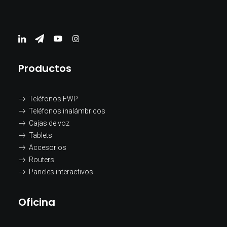
Productos
Teléfonos FWP
Teléfonos inalámbricos
ADOC E750 PRO
Cajas de voz
Tablets
Accesorios
Routers
Paneles interactivos
Oficina