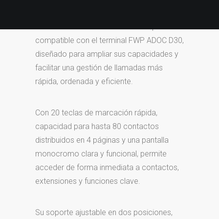
El ADOC EM80 es el módulo de expansión
compatible con el terminal FWP ADOC D30,
diseñado para ampliar sus capacidades y
facilitar una gestión de llamadas más
rápida, ordenada y eficiente.
Con 20 teclas de marcación rápida,
capacidad para hasta 80 contactos
distribuidos en 4 páginas y una pantalla
monocromo clara y funcional, permite
acceder de forma inmediata a contactos,
extensiones y funciones clave.
Su soporte ajustable en dos posiciones,