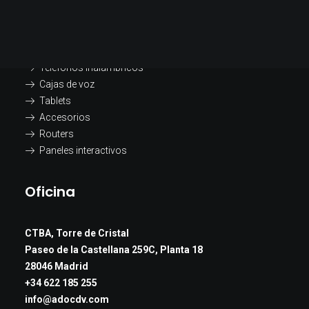
Productos
Teléfonos FWP
Teléfonos inalámbricos
Cajas de voz
Tablets
Accesorios
Routers
Paneles interactivos
Oficina
CTBA, Torre de Cristal
Paseo de la Castellana 259C, Planta 18
28046 Madrid
+34 622 185 255
info@adocdv.com