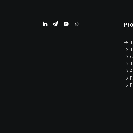
Pr
T
T
C
T
A
R
P