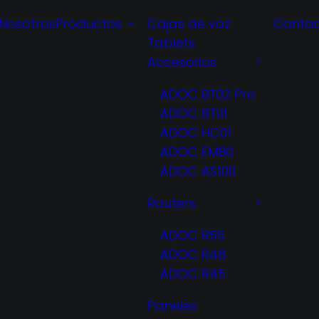
Nosotros
Productos
Conta
Cajas de voz
Tablets
Accesorios
ADOC BT02 Pro
ADOC BT01
ADOC HC01
ADOC EM80
ADOC AS100
Routers
ADOC R55
ADOC R46
ADOC R45
Paneles