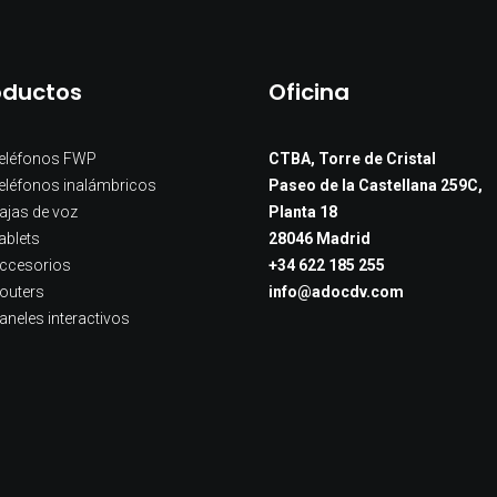
oductos
Oficina
eléfonos FWP
CTBA, Torre de Cristal
eléfonos inalámbricos
Paseo de la Castellana 259C,
ajas de voz
Planta 18
ablets
28046 Madrid
ccesorios
+34 622 185 255
outers
info@adocdv.com
aneles interactivos