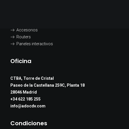
Teléfonos FWP
Teléfonos inalámbricos
Cajas de voz
Tablets
Accesorios
Routers
Paneles interactivos
Oficina
CTBA, Torre de Cristal
Paseo de la Castellana 259C, Planta 18
28046 Madrid
+34 622 185 255
info@adocdv.com
Condiciones