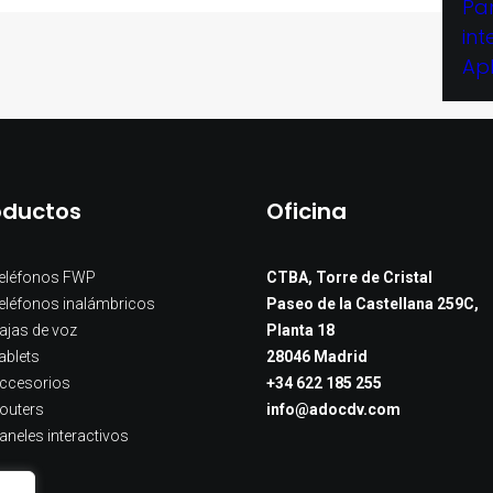
Pa
int
Ap
oductos
Oficina
eléfonos FWP
CTBA, Torre de Cristal
eléfonos inalámbricos
Paseo de la Castellana 259C,
ajas de voz
Planta 18
ablets
28046 Madrid
ccesorios
+34 622 185 255
outers
info@adocdv.com
aneles interactivos