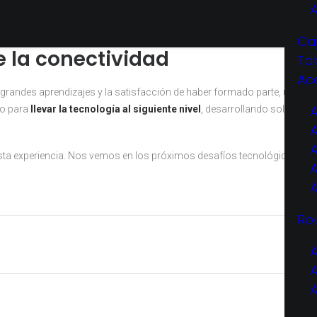
nueva conexión nos aporta un gran valor y nos impulsa a seguir innov
Ca
e la conectividad
Ta
Ac
grandes aprendizajes y la satisfacción de haber formado parte, una vez 
do para
llevar la tecnología al siguiente nivel
, desarrollando solucione
esta experiencia. Nos vemos en los próximos desafíos tecnológicos.
Ro