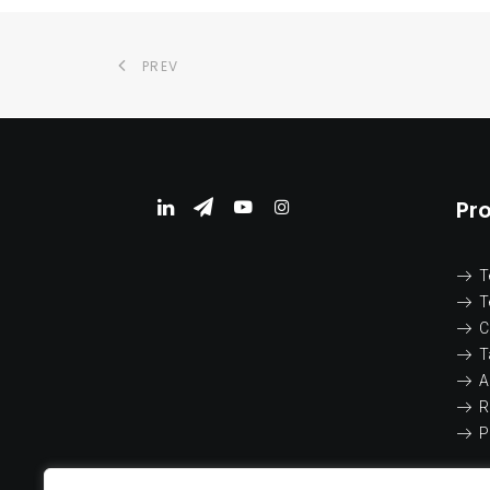
PREV
Pr
T
T
C
T
A
R
P