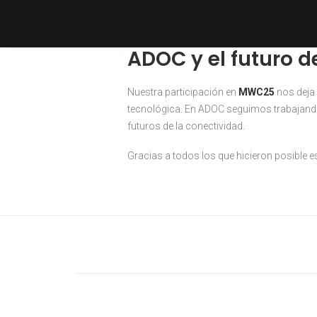
Cada conversación, cada feedback y cada 
ADOC y el futuro d
Nuestra participación en
MWC25
nos deja 
tecnológica. En ADOC seguimos trabajan
futuros de la conectividad.
Gracias a todos los que hicieron posible 