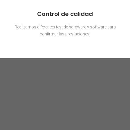
Control de calidad
Realizamos diferentes test de hardware y software para
confirmar las prestaciones.
A C T U A L I D A D